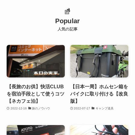
Popular
人気の記事
【長旅のお供】快活CLUB
【日本一周】ホムセン箱を
を宿泊手段として使うコツ
バイクに取り付ける【改良
【ネカフェ泊】
版】
2022-12-16
旅のノウハウ
2022-07-17
キャンプ道具