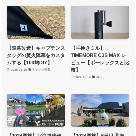
【陣幕改造】キャプテンス
【手挽きミル】
タッグの焚火陣幕をカスタ
TIMEMORE C3S MAX レ
ムする【100均DIY】
ビュー【ポーレックスと比
較】
2025-01-15
キャンプ道具
2024-12-14
暮らし
【2024夏旅】北海道徒歩
【2024夏旅】6日目 北海