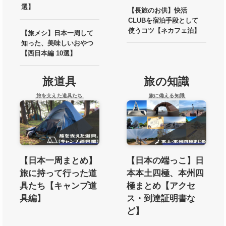
選】
【長旅のお供】快活
CLUBを宿泊手段として
使うコツ【ネカフェ泊】
【旅メシ】日本一周して
知った、美味しいおやつ
【西日本編 10選】
旅道具
旅の知識
旅を支えた道具たち
旅に備える知識
【日本一周まとめ】
【日本の端っこ】日
旅に持って行った道
本本土四極、本州四
具たち【キャンプ道
極まとめ【アクセ
具編】
ス・到達証明書な
ど】