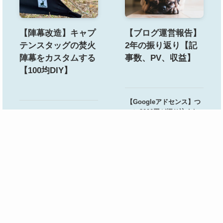
【陣幕改造】キャプ
【ブログ運営報告】
テンスタッグの焚火
2年の振り返り【記
陣幕をカスタムする
事数、PV、収益】
【100均DIY】
【Googleアドセンス】つ
いに8000円が振り込まれ
【手挽きミル】
た【お支払いと税務情報
TIMEMORE C3S MAX レ
の設定】
ビュー【ポーレックスと
Home
検索
トップへ
比較】
【Googleアドセンス】勝
手に広告の自動最適化テ
Standard Productsのお
ストをされていた件
すすめコーヒーアイテム
3選【おしゃれダイソー】
MORE