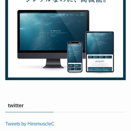
twitter
Tweets by HiromuscleC