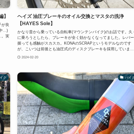
編】
ヘイズ 油圧ブレーキのオイル交換とマスタの洗浄
【HAYES Sole】
子が良
中…)
かなり昔から乗っている自転車(マウンテンバイク)のお話です。久
…。実
に乗ろうとしたら、ブレーキが全く効かなくなってました。レバー
握っても感触がスカスカ。KONAのSCRAPというモデルなのです
が、こいつは前後とも油圧式のディスクブレーキを採用していま...
2024-02-20
イク
バイ