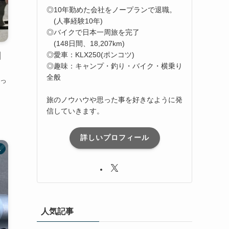
◎10年勤めた会社をノープランで退職。
(人事経験10年)
◎バイクで日本一周旅を完了
(148日間、18,207km)
◎愛車：KLX250(ポンコツ)
】
◎趣味：キャンプ・釣り・バイク・横乗り
全般
っ
旅のノウハウや思った事を好きなように発
信していきます。
詳しいプロフィール
し
人気記事