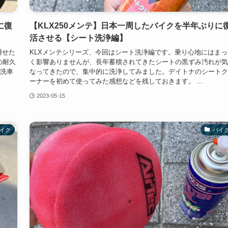
に復
【KLX250メンテ】日本一周したバイクを半年ぶりに
活させる【シート洗浄編】
褪せた
KLXメンテシリーズ、今回はシート洗浄編です。乗り心地にはまっ
の耐久
く影響ありませんが、長年蓄積されてきたシートの黒ずみ汚れが気
 洗車
なってきたので、集中的に洗浄してみました。デイトナのシートク
ーナーを初めて使ってみた感想などを残しておきます。 ...
2023-05-15
イク
バイ