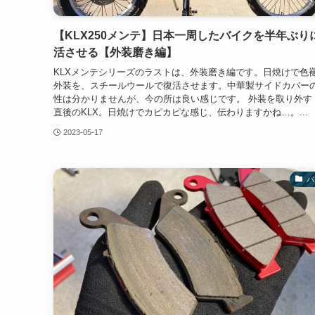
【KLX250メンテ】日本一周したバイクを半年ぶり
活させる【外装磨き編】
KLXメンテシリーズのラストは、外装磨き編です。日焼けで色
外装を、スチールウールで復活させます。中華製サイドカバー
性は分かりませんが、今の所は良い感じです。 外装を取り外す
直後のKLX。日焼けでカピカピな感じ、伝わりますかね…。...
2023-05-17
バ