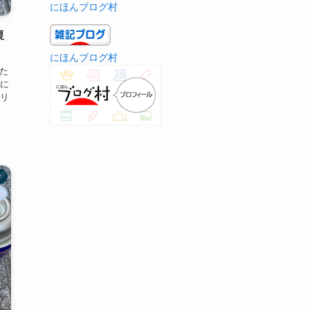
にほんブログ村
復
にほんブログ村
た
に
リ
ク