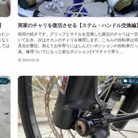
】
実家のチャリを復活させる【ステム・ハンドル交換編
ったシ
前回の続きです。グリップとサドルを交換した親父のチャリは一旦
となく
いておき、次はオカンのチャリを修理します。こちらの自転車は劣
しては
具合が重症。加えてお年寄りにはしんどいポジションの自転車だっ
為、修理ついでにもっと楽なポジション(ママチャリ寄り...
2024-03-31
らし
暮ら