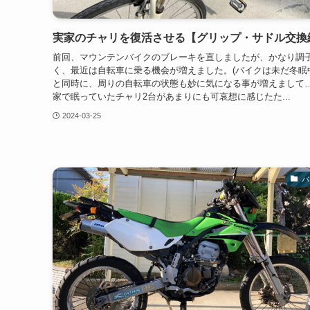
実家のチャリを復活させる【グリップ・サドル交換
前回、マウンテンバイクのブレーキを直しましたが、かなり調
く、最近は自転車に乗る機会が増えました。(バイクは未だ冬眠
と同時に、周りの自転車の状態も妙に気になる事が増えまして
家で眠っていたチャリ2台があまりにも可哀想に感じたた...
2024-03-25
バ