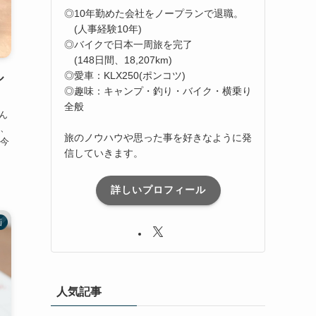
◎10年勤めた会社をノープランで退職。
(人事経験10年)
◎バイクで日本一周旅を完了
(148日間、18,207km)
◎愛車：KLX250(ポンコツ)
ル
◎趣味：キャンプ・釣り・バイク・横乗り
全般
ん
、
旅のノウハウや思った事を好きなように発
今
信していきます。
詳しいプロフィール
画
人気記事