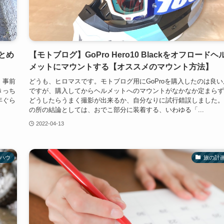
とめ
【モトブログ】GoPro Hero10 Blackをオフロードヘ
メットにマウントする【オススメのマウント方法】
、事前
どうも、ヒロマスです。モトブログ用にGoProを購入したのは良い
きっち
ですが、購入してからヘルメットへのマウントがなかなか定まらず
年ぐら
どうしたらうまく撮影が出来るか、自分なりに試行錯誤しました。
の所の結論としては、おでこ部分に装着する、いわゆる「...
2022-04-13
ハウ
旅の計