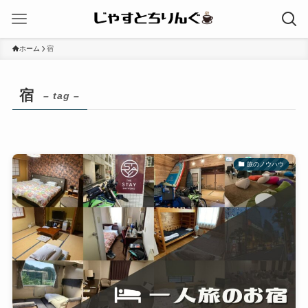
ホーム
宿
宿
– tag –
旅のノウハウ