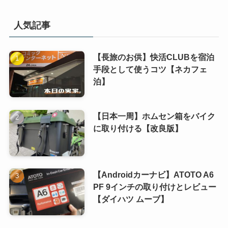
人気記事
【長旅のお供】快活CLUBを宿泊
手段として使うコツ【ネカフェ
泊】
【日本一周】ホムセン箱をバイク
に取り付ける【改良版】
【Androidカーナビ】ATOTO A6
PF 9インチの取り付けとレビュー
【ダイハツ ムーブ】