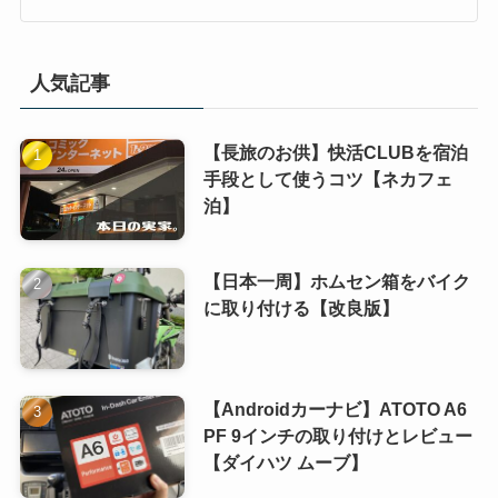
人気記事
【長旅のお供】快活CLUBを宿泊
手段として使うコツ【ネカフェ
泊】
【日本一周】ホムセン箱をバイク
に取り付ける【改良版】
【Androidカーナビ】ATOTO A6
PF 9インチの取り付けとレビュー
【ダイハツ ムーブ】