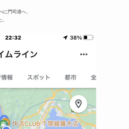
食べに門司港へ、
た。