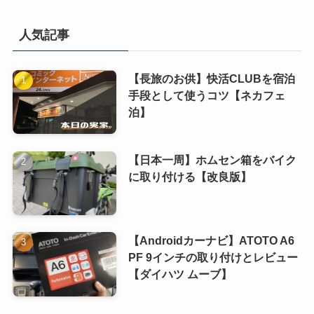
人気記事
【長旅のお供】快活CLUBを宿泊
手段として使うコツ【ネカフェ
泊】
【日本一周】ホムセン箱をバイク
に取り付ける【改良版】
【Androidカーナビ】ATOTO A6
PF 9インチの取り付けとレビュー
【ダイハツ ムーブ】